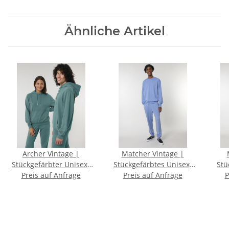
Ähnliche Artikel
Archer Vintage |
Matcher Vintage |
Stückgefärbter Unisex-
Stückgefärbtes Unisex-
Stü
Hoodie aus Terry mit
Preis auf Anfrage
Sweatshirt aus Terry mit
Preis auf Anfrage
P
normaler Passform
Rundhalsausschnitt und
normaler Passform