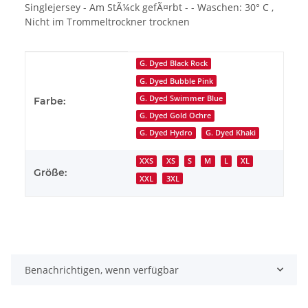
Singlejersey - Am StÃ¼ck gefÃ¤rbt - - Waschen: 30° C ,
Nicht im Trommeltrockner trocknen
Produkteigenschaft
Wert
G. Dyed Black Rock
G. Dyed Bubble Pink
G. Dyed Swimmer Blue
Farbe:
G. Dyed Gold Ochre
G. Dyed Hydro
G. Dyed Khaki
XXS
XS
S
M
L
XL
Größe:
XXL
3XL
Benachrichtigen, wenn verfügbar