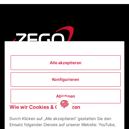
Alle akzeptieren
Informationen
Konfigurieren
Gesetzliche Informationen
Ablehnen
Kontakt
Wie wir Cookies & Co nutzen
ZEGO Textilveredelungszentrum GmbH
Niedernberger Straße 7
Durch Klicken auf „Alle akzeptieren“ gestatten Sie den
63741 Aschaffenburg Deutschland
Einsatz folgender Dienste auf unserer Website: YouTube,