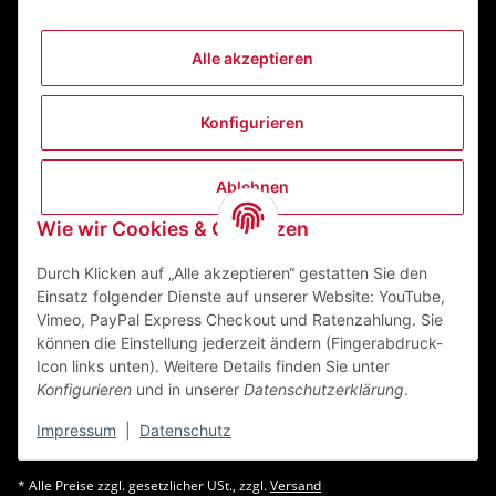
Alle akzeptieren
Informationen
Konfigurieren
Gesetzliche Informationen
Ablehnen
Kontakt
Wie wir Cookies & Co nutzen
ZEGO Textilveredelungszentrum GmbH
Niedernberger Straße 7
Durch Klicken auf „Alle akzeptieren“ gestatten Sie den
63741 Aschaffenburg Deutschland
Einsatz folgender Dienste auf unserer Website: YouTube,
Vimeo, PayPal Express Checkout und Ratenzahlung. Sie
Mail:
info@zego-tvz.de
können die Einstellung jederzeit ändern (Fingerabdruck-
Tel.:
06021 59092-0
Icon links unten). Weitere Details finden Sie unter
Konfigurieren
und in unserer
Datenschutzerklärung
.
Impressum
|
Datenschutz
* Alle Preise zzgl. gesetzlicher USt., zzgl.
Versand