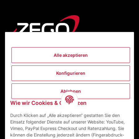
Alle akzeptieren
Informationen
Konfigurieren
Gesetzliche Informationen
Ablehnen
Kontakt
Wie wir Cookies & Co nutzen
ZEGO Textilveredelungszentrum GmbH
Niedernberger Straße 7
Durch Klicken auf „Alle akzeptieren“ gestatten Sie den
63741 Aschaffenburg Deutschland
Einsatz folgender Dienste auf unserer Website: YouTube,
Vimeo, PayPal Express Checkout und Ratenzahlung. Sie
Mail:
info@zego-tvz.de
können die Einstellung jederzeit ändern (Fingerabdruck-
Tel.:
06021 59092-0