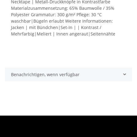
Necktape | Metall-Druckknöpfe in Kontrastfarbe
Materialzusammensetzung: 65% Baumwolle / 35%
Polyester Grammatur: 300 g/m² Pflege: 30 °C
waschbar|Bügeln erlaubt Weitere Informationen:
Jacken | mit Bündchen|Set-In | | Kontrast /
Mehrfarbig|Meliert | Innen angeraut|Seitennähte
Benachrichtigen, wenn verfügbar