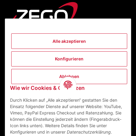
Alle akzeptieren
Informationen
Konfigurieren
Gesetzliche Informationen
Ablehnen
Kontakt
Wie wir Cookies & Co nutzen
ZEGO Textilveredelungszentrum GmbH
Niedernberger Straße 7
Durch Klicken auf „Alle akzeptieren“ gestatten Sie den
63741 Aschaffenburg Deutschland
Einsatz folgender Dienste auf unserer Website: YouTube,
Vimeo, PayPal Express Checkout und Ratenzahlung. Sie
Mail:
info@zego-tvz.de
können die Einstellung jederzeit ändern (Fingerabdruck-
Tel.:
06021 59092-0
Icon links unten). Weitere Details finden Sie unter
Konfigurieren
und in unserer
Datenschutzerklärung
.