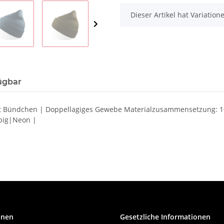
x
Dieser Artikel hat Variatio
ügbar
 mit Bündchen | Doppellagiges Gewebe Materialzusammensetzung: 
rbig|Neon |
onen
Gesetzliche Informationen