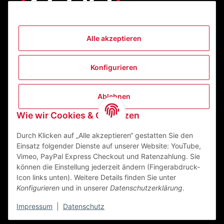
Alle akzeptieren
Informationen
Konfigurieren
Gesetzliche Informationen
Ablehnen
Kontakt
Wie wir Cookies & Co nutzen
ZEGO Textilveredelungszentrum GmbH
Niedernberger Straße 7
Durch Klicken auf „Alle akzeptieren“ gestatten Sie den
63741 Aschaffenburg Deutschland
Einsatz folgender Dienste auf unserer Website: YouTube,
Vimeo, PayPal Express Checkout und Ratenzahlung. Sie
Mail:
info@zego-tvz.de
können die Einstellung jederzeit ändern (Fingerabdruck-
Tel.:
06021 59092-0
Icon links unten). Weitere Details finden Sie unter
Konfigurieren
und in unserer
Datenschutzerklärung
.
Impressum
|
Datenschutz