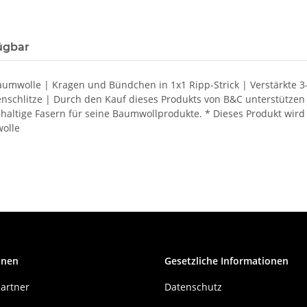
ügbar
wolle | Kragen und Bündchen in 1x1 Ripp-Strick | Verstärkte 3-Kn
nschlitze | Durch den Kauf dieses Produkts von B&C unterstützen
achhaltige Fasern für seine Baumwollprodukte. * Dieses Produkt w
wolle
onen
Gesetzliche Informationen
artner
Datenschutz