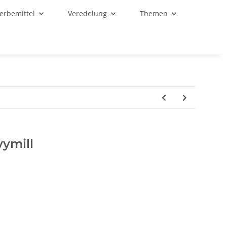
Werbemittel
Veredelung
Themen
vymill