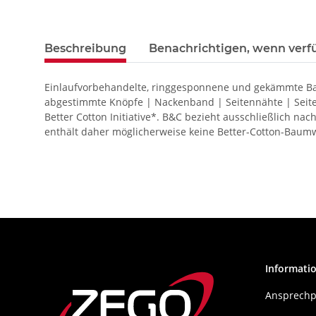
Beschreibung
Benachrichtigen, wenn verf
Einlaufvorbehandelte, ringgesponnene und gekämmte Baum
abgestimmte Knöpfe | Nackenband | Seitennähte | Seite
Better Cotton Initiative*. B&C bezieht ausschließlich n
enthält daher möglicherweise keine Better-Cotton-Baum
Informati
Ansprechp