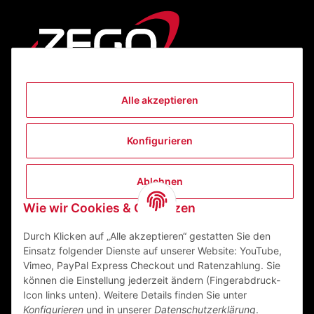
Alle akzeptieren
Informationen
Konfigurieren
Gesetzliche Informationen
Ablehnen
Kontakt
Wie wir Cookies & Co nutzen
ZEGO Textilveredelungszentrum GmbH
Niedernberger Straße 7
Durch Klicken auf „Alle akzeptieren“ gestatten Sie den
63741 Aschaffenburg Deutschland
Einsatz folgender Dienste auf unserer Website: YouTube,
Vimeo, PayPal Express Checkout und Ratenzahlung. Sie
Mail:
info@zego-tvz.de
können die Einstellung jederzeit ändern (Fingerabdruck-
Tel.:
06021 59092-0
Icon links unten). Weitere Details finden Sie unter
Konfigurieren
und in unserer
Datenschutzerklärung
.