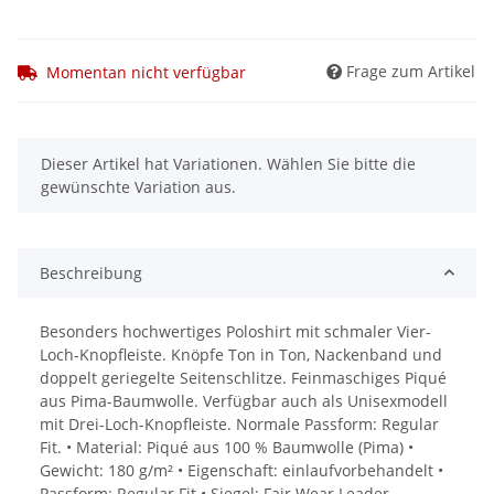
Frage zum Artikel
Momentan nicht verfügbar
x
Dieser Artikel hat Variationen. Wählen Sie bitte die
gewünschte Variation aus.
Beschreibung
Besonders hochwertiges Poloshirt mit schmaler Vier-
Loch-Knopfleiste. Knöpfe Ton in Ton, Nackenband und
doppelt geriegelte Seitenschlitze. Feinmaschiges Piqué
aus Pima-Baumwolle. Verfügbar auch als Unisexmodell
mit Drei-Loch-Knopfleiste. Normale Passform: Regular
Fit. • Material: Piqué aus 100 % Baumwolle (Pima) •
Gewicht: 180 g/m² • Eigenschaft: einlaufvorbehandelt •
Passform: Regular Fit • Siegel: Fair Wear Leader,