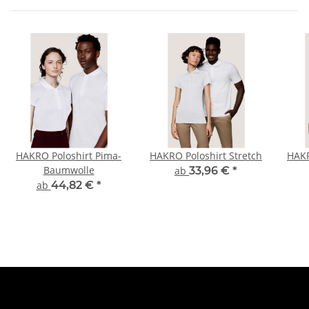
HAKRO Poloshirt Pima-
HAKRO Poloshirt Stretch
HAKR
Baumwolle
ab
33,96 €
*
ab
44,82 €
*