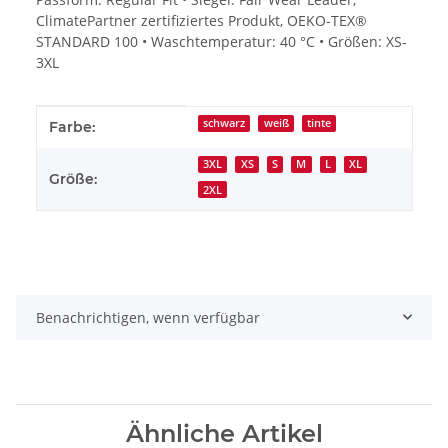
ClimatePartner zertifiziertes Produkt, OEKO-TEX®
STANDARD 100 • Waschtemperatur: 40 °C • Größen: XS-
3XL
Produkteigenschaft
Wert
schwarz
weiß
tinte
Farbe:
3XL
XS
S
M
L
XL
Größe:
2XL
Benachrichtigen, wenn verfügbar
Ähnliche Artikel