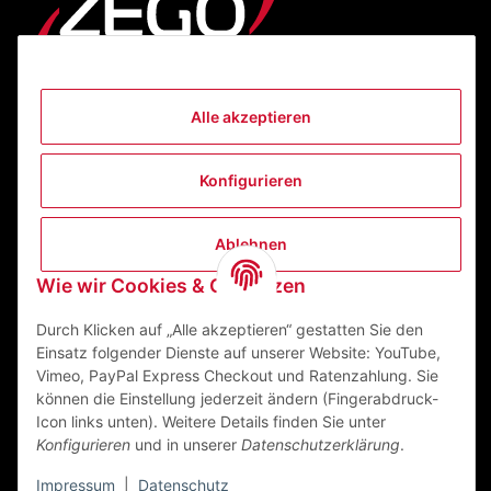
Alle akzeptieren
Informationen
Konfigurieren
Gesetzliche Informationen
Kontakt
Ablehnen
ZEGO Textilveredelungszentrum GmbH
Wie wir Cookies & Co nutzen
Niedernberger Straße 7
63741 Aschaffenburg Deutschland
Durch Klicken auf „Alle akzeptieren“ gestatten Sie den
Einsatz folgender Dienste auf unserer Website: YouTube,
Mail:
info@zego-tvz.de
Vimeo, PayPal Express Checkout und Ratenzahlung. Sie
Tel.:
06021 59092-0
können die Einstellung jederzeit ändern (Fingerabdruck-
Icon links unten). Weitere Details finden Sie unter
Konfigurieren
und in unserer
Datenschutzerklärung
.
Impressum
|
Datenschutz