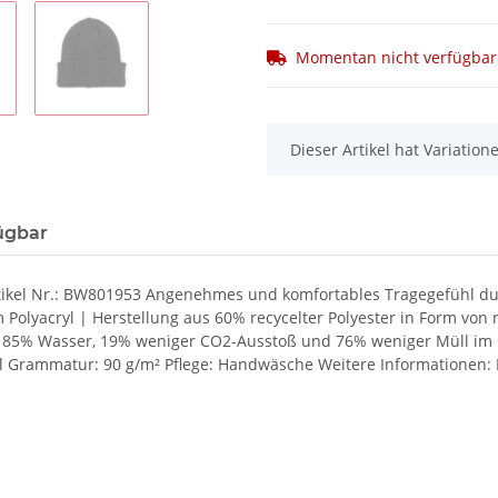
Momentan nicht verfügbar
x
Dieser Artikel hat Variatio
ügbar
tikel Nr.: BW801953 Angenehmes und komfortables Tragegefühl 
lyacryl | Herstellung aus 60% recycelter Polyester in Form von r
ie, 85% Wasser, 19% weniger CO2-Ausstoß und 76% weniger Müll i
 Grammatur: 90 g/m² Pflege: Handwäsche Weitere Informationen: M