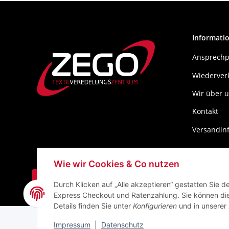
Informati
Ansprechp
Wiederver
Wir über 
Kontakt
Versandin
Wie wir Cookies & Co nutzen
Durch Klicken auf „Alle akzeptieren“ gestatten Sie 
Express Checkout und Ratenzahlung. Sie können die E
* Alle Preise zzgl. gesetzlicher USt., zzgl.
Versand
Details finden Sie unter
Konfigurieren
und in unserer
Impressum
|
Datenschutz