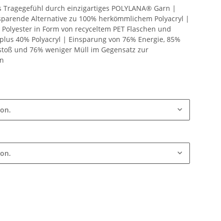
 Tragegefühl durch einzigartiges POLYLANA® Garn |
arende Alternative zu 100% herkömmlichem Polyacryl |
r Polyester in Form von recyceltem PET Flaschen und
s plus 40% Polyacryl | Einsparung von 76% Energie, 85%
toß und 76% weniger Müll im Gegensatz zur
on
ion.
ion.