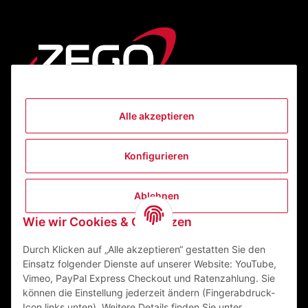
Alle akzeptieren
Informationen
Konfigurieren
Gesetzliche Informationen
Ablehnen
Kontakt
Wie wir Cookies & Co nutzen
ZEGO Textilveredelungszentrum GmbH
Niedernberger Straße 7
Durch Klicken auf „Alle akzeptieren“ gestatten Sie den
63741 Aschaffenburg Deutschland
Einsatz folgender Dienste auf unserer Website: YouTube,
Vimeo, PayPal Express Checkout und Ratenzahlung. Sie
Mail:
info@zego-tvz.de
können die Einstellung jederzeit ändern (Fingerabdruck-
Tel.:
06021 59092-0
Icon links unten). Weitere Details finden Sie unter