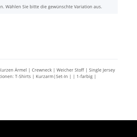
nen. Wählen Sie bitte die gewünschte Variation aus.
Kurzen Ärmel | Crewneck | Weicher Stoff | Single Jersey
nen: T-Shirts | Kurzarm|Set-In | | 1-farbig |