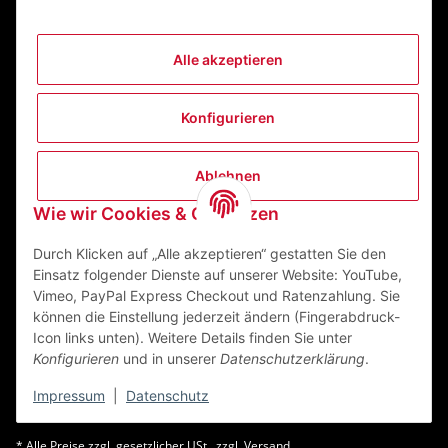
Alle akzeptieren
Informationen
Konfigurieren
Gesetzliche Informationen
Ablehnen
Kontakt
Wie wir Cookies & Co nutzen
ZEGO Textilveredelungszentrum GmbH
Niedernberger Straße 7
Durch Klicken auf „Alle akzeptieren“ gestatten Sie den
63741 Aschaffenburg Deutschland
Einsatz folgender Dienste auf unserer Website: YouTube,
Vimeo, PayPal Express Checkout und Ratenzahlung. Sie
Mail:
info@zego-tvz.de
können die Einstellung jederzeit ändern (Fingerabdruck-
Tel.:
06021 59092-0
Icon links unten). Weitere Details finden Sie unter
Konfigurieren
und in unserer
Datenschutzerklärung
.
Impressum
|
Datenschutz
* Alle Preise zzgl. gesetzlicher USt., zzgl.
Versand