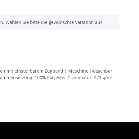
nen. Wählen Sie bitte die gewünschte Variation aus.
ücken mit einstellbarem Zugband | Maschinell waschbar
zusammensetzung: 100% Polyester Grammatur: 223 g/m²