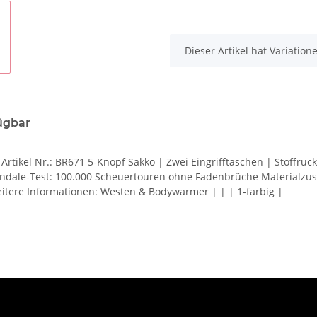
x
Dieser Artikel hat Variatio
ügbar
Artikel Nr.: BR671 5-Knopf Sakko | Zwei Eingrifftaschen | Stoffr
artindale-Test: 100.000 Scheuertouren ohne Fadenbrüche Material
itere Informationen: Westen & Bodywarmer | | | 1-farbig |