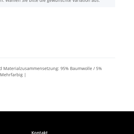
nen. Wählen Sie bitte die gewünschte Variation aus.
bund Materialzusammensetzung: 95% Baumwolle / 5%
 Mehrfarbig |
Kontakt