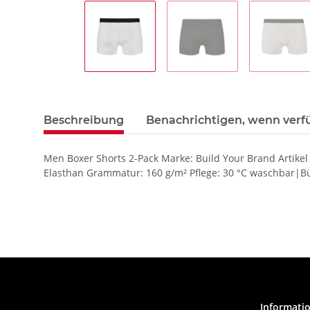
Beschreibung
Benachrichtigen, wenn verf
Men Boxer Shorts 2-Pack Marke: Build Your Brand Artik
Elasthan Grammatur: 160 g/m² Pflege: 30 °C waschbar|Bü
Informati