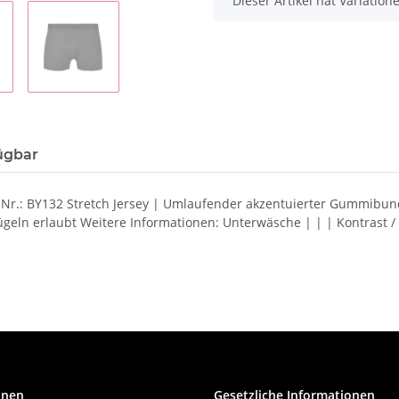
Dieser Artikel hat Variatio
ügbar
el Nr.: BY132 Stretch Jersey | Umlaufender akzentuierter Gummi
geln erlaubt Weitere Informationen: Unterwäsche | | | Kontrast /
onen
Gesetzliche Informationen