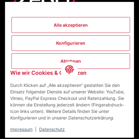
Alle akzeptieren
Informationen
Konfigurieren
Gesetzliche Informationen
Ablehnen
Kontakt
Wie wir Cookies & Co nutzen
ZEGO Textilveredelungszentrum GmbH
Niedernberger Straße 7
Durch Klicken auf „Alle akzeptieren“ gestatten Sie den
63741 Aschaffenburg Deutschland
Einsatz folgender Dienste auf unserer Website: YouTube,
Vimeo, PayPal Express Checkout und Ratenzahlung. Sie
Mail:
info@zego-tvz.de
können die Einstellung jederzeit ändern (Fingerabdruck-
Tel.:
06021 59092-0
Icon links unten). Weitere Details finden Sie unter
Konfigurieren
und in unserer
Datenschutzerklärung
.
Impressum
|
Datenschutz