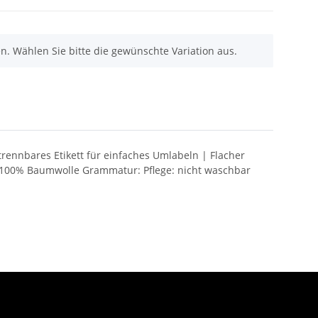
nen. Wählen Sie bitte die gewünschte Variation aus.
ennbares Etikett für einfaches Umlabeln | Flacher
 100% Baumwolle Grammatur: Pflege: nicht waschbar