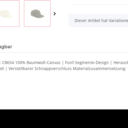
x
Dieser Artikel hat Variatio
ügbar
.: CB654 100% Baumwoll-Canvas | Fünf-Segmente-Design | Heraustr
all | Verstellbarer Schnappverschluss Materialzusammensetzung: