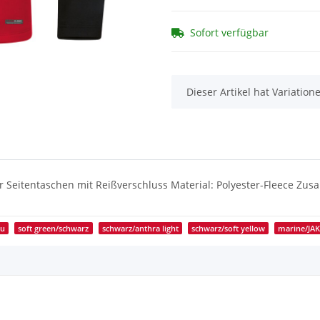
Sofort verfügbar
x
Dieser Artikel hat Variatio
 Seitentaschen mit Reißverschluss Material: Polyester-Fleece Zu
au
soft green/schwarz
schwarz/anthra light
schwarz/soft yellow
marine/JA