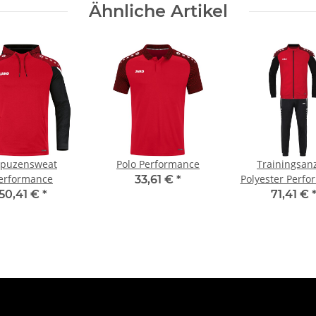
Ähnliche Artikel
puzensweat
Polo Performance
Trainingsan
erformance
Polyester Perf
33,61 €
*
50,41 €
*
71,41 €