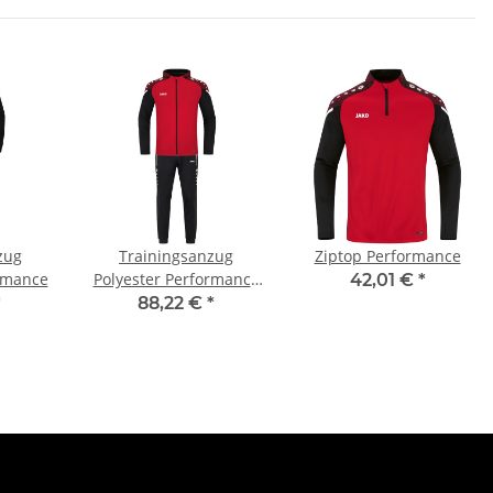
zug
Trainingsanzug
Ziptop Performance
ormance
Polyester Performance
42,01 €
*
mit Kapuze
*
88,22 €
*