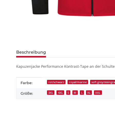
Beschreibung
Kapuzenjacke Performance Kontrast-Tape an der Schulter
Produkteigenschaft
Wert
rot/schwarz
royal/marine
soft grey/steingr
Farbe:
3XL
4XL
S
M
L
XL
XXL
Größe: