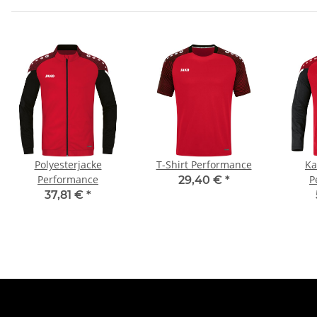
Polyesterjacke
T-Shirt Performance
Ka
Performance
P
29,40 €
*
37,81 €
*