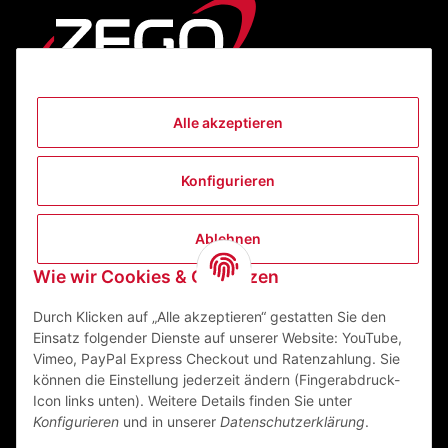
Alle akzeptieren
Informationen
Konfigurieren
Gesetzliche Informationen
Ablehnen
Kontakt
Wie wir Cookies & Co nutzen
ZEGO Textilveredelungszentrum GmbH
Niedernberger Straße 7
Durch Klicken auf „Alle akzeptieren“ gestatten Sie den
63741 Aschaffenburg Deutschland
Einsatz folgender Dienste auf unserer Website: YouTube,
Vimeo, PayPal Express Checkout und Ratenzahlung. Sie
Mail:
info@zego-tvz.de
können die Einstellung jederzeit ändern (Fingerabdruck-
Tel.:
06021 59092-0
Icon links unten). Weitere Details finden Sie unter
Konfigurieren
und in unserer
Datenschutzerklärung
.