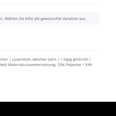
nen. Wählen Sie bitte die gewünschte Variation aus.
ster | Luxuriöses, weiches Garn | 1-lagig gestrickt |
tikett Materialzusammensetzung: 53% Polyester / 33%