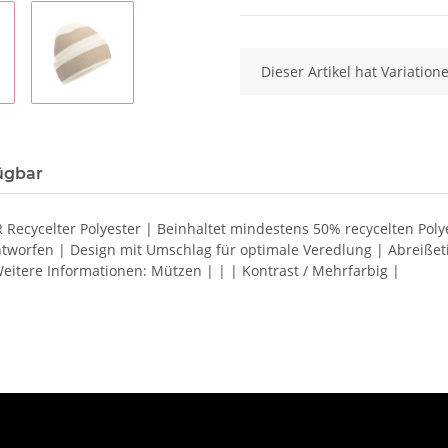
x
Dieser Artikel hat Variatio
ügbar
 Recycelter Polyester | Beinhaltet mindestens 50% recycelten Polye
entworfen | Design mit Umschlag für optimale Veredlung | Abreiße
Weitere Informationen: Mützen | | | Kontrast / Mehrfarbig |