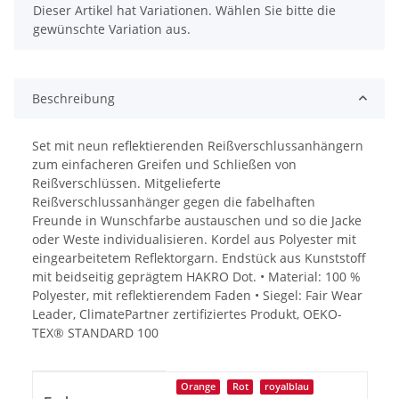
x
Dieser Artikel hat Variationen. Wählen Sie bitte die
gewünschte Variation aus.
Beschreibung
Set mit neun reflektierenden Reißverschlussanhängern
zum einfacheren Greifen und Schließen von
Reißverschlüssen. Mitgelieferte
Reißverschlussanhänger gegen die fabelhaften
Freunde in Wunschfarbe austauschen und so die Jacke
oder Weste individualisieren. Kordel aus Polyester mit
eingearbeitetem Reflektorgarn. Endstück aus Kunststoff
mit beidseitig geprägtem HAKRO Dot. • Material: 100 %
Polyester, mit reflektierendem Faden • Siegel: Fair Wear
Leader, ClimatePartner zertifiziertes Produkt, OEKO-
TEX® STANDARD 100
Produkteigenschaft
Wert
Orange
Rot
royalblau