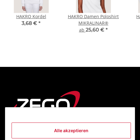
HAKRO Kordel
HAKRO Damen Poloshirt
H
MIKRALINAR®
3,68 €
*
ab
25,60 €
*
Alle akzeptieren
Informationen