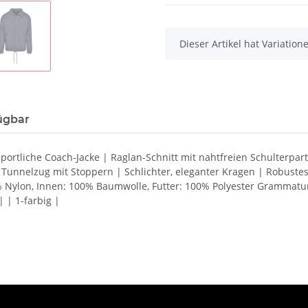
x
Dieser Artikel hat Variatio
ügbar
Sportliche Coach-Jacke | Raglan-Schnitt mit nahtfreien Schulterpar
Tunnelzug mit Stoppern | Schlichter, eleganter Kragen | Robustes
Nylon, Innen: 100% Baumwolle, Futter: 100% Polyester Grammatur
 | 1-farbig |