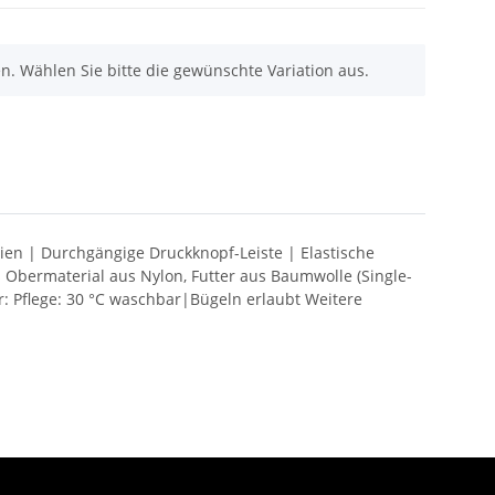
nen. Wählen Sie bitte die gewünschte Variation aus.
tien | Durchgängige Druckknopf-Leiste | Elastische
 Obermaterial aus Nylon, Futter aus Baumwolle (Single-
: Pflege: 30 °C waschbar|Bügeln erlaubt Weitere