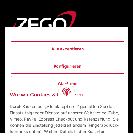
Alle akzeptieren
Informationen
Konfigurieren
Gesetzliche Informationen
Ablehnen
Kontakt
Wie wir Cookies & Co nutzen
ZEGO Textilveredelungszentrum GmbH
Niedernberger Straße 7
Durch Klicken auf „Alle akzeptieren“ gestatten Sie den
63741 Aschaffenburg Deutschland
Einsatz folgender Dienste auf unserer Website: YouTube,
Vimeo, PayPal Express Checkout und Ratenzahlung. Sie
Mail:
info@zego-tvz.de
können die Einstellung jederzeit ändern (Fingerabdruck-
Tel.:
06021 59092-0
Icon links unten). Weitere Details finden Sie unter