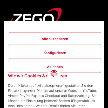
Alle akzeptieren
Informationen
Konfigurieren
Gesetzliche Informationen
Ablehnen
Kontakt
Wie wir Cookies & Co nutzen
ZEGO Textilveredelungszentrum GmbH
Niedernberger Straße 7
Durch Klicken auf „Alle akzeptieren“ gestatten Sie den
63741 Aschaffenburg Deutschland
Einsatz folgender Dienste auf unserer Website: YouTube,
Vimeo, PayPal Express Checkout und Ratenzahlung. Sie
Mail:
info@zego-tvz.de
können die Einstellung jederzeit ändern (Fingerabdruck-
Tel.:
06021 59092-0
Icon links unten). Weitere Details finden Sie unter