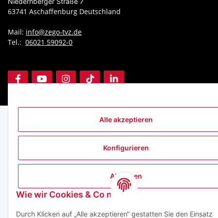
Niedernberger Straße 7
63741 Aschaffenburg Deutschland
Mail:
info@zego-tvz.de
Tel.:
06021 59092-0
* Alle Preise zzgl. gesetzlicher USt., zzgl.
Versand
Alle akzeptieren
Konfigurieren
Ablehnen
Wie wir Cookies & Co nutzen
Durch Klicken auf „Alle akzeptieren“ gestatten Sie den Einsatz