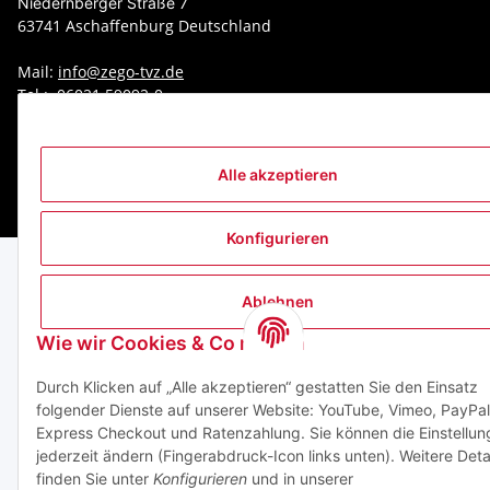
Niedernberger Straße 7
63741 Aschaffenburg Deutschland
Mail:
info@zego-tvz.de
Tel.:
06021 59092-0
Alle akzeptieren
* Alle Preise zzgl. gesetzlicher USt., zzgl.
Versand
Konfigurieren
Ablehnen
Wie wir Cookies & Co nutzen
Durch Klicken auf „Alle akzeptieren“ gestatten Sie den Einsatz
folgender Dienste auf unserer Website: YouTube, Vimeo, PayPal
Express Checkout und Ratenzahlung. Sie können die Einstellun
jederzeit ändern (Fingerabdruck-Icon links unten). Weitere Deta
finden Sie unter
Konfigurieren
und in unserer