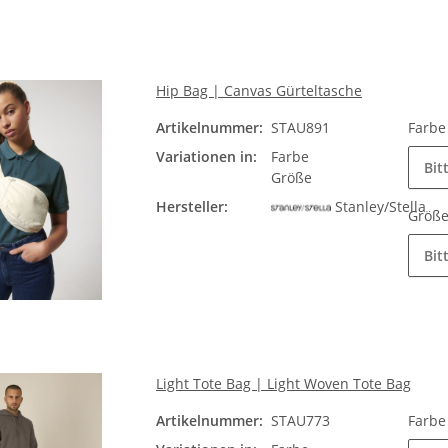
Hip Bag | Canvas Gürteltasche
Artikelnummer:
STAU891
Farb
Variationen in:
Farbe
Bit
Größe
Hersteller:
Stanley/Stella
Größ
Bit
Light Tote Bag | Light Woven Tote Bag
Artikelnummer:
STAU773
Farb