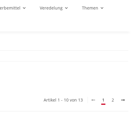
Werbemittel
Veredelung
Themen
Artikel 1 - 10 von 13
1
2