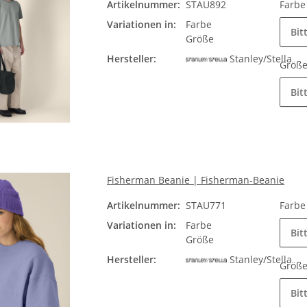
Artikelnummer:
STAU892
Farb
Variationen in:
Farbe
Bit
Größe
Hersteller:
Stanley/Stella
Größ
Bit
Fisherman Beanie | Fisherman-Beanie
Artikelnummer:
STAU771
Farb
Variationen in:
Farbe
Bit
Größe
Hersteller:
Stanley/Stella
Größ
Bit