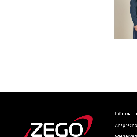
Informati
Ansprechp
Wiederver