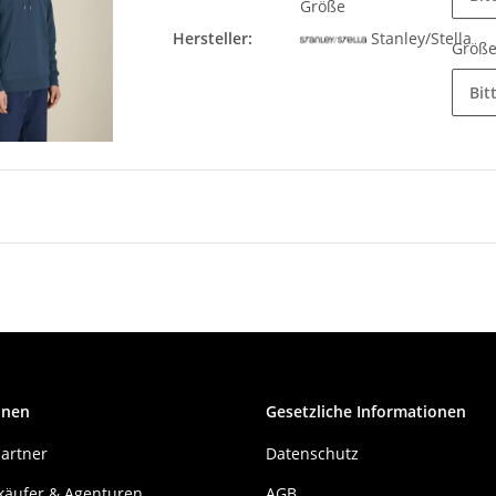
Größe
Hersteller:
Stanley/Stella
Größ
Bit
onen
Gesetzliche Informationen
artner
Datenschutz
käufer & Agenturen
AGB