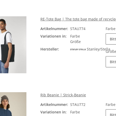
RE-Tote Bag | The tote bag made of recycle
Artikelnummer:
STAU774
Farb
Variationen in:
Farbe
Bit
Größe
Hersteller:
Stanley/Stella
Größ
Bit
Rib Beanie | Strick-Beanie
Artikelnummer:
STAU772
Farb
Variationen in:
Farbe
Bit