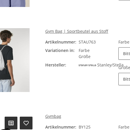
Gym Bag | Sportbeutel aus Stoff
Artikelnummer:
STAU763
Farb
Variationen in:
Farbe
Bit
Größe
Hersteller:
Stanley/Stella
Größ
Bit
Gymbag
Artikelnummer:
BY125
Farb