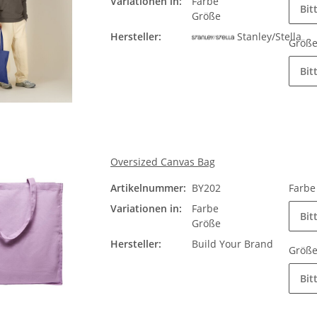
Variationen in:
Farbe
Bit
Größe
Hersteller:
Stanley/Stella
Größ
Bit
Oversized Canvas Bag
Artikelnummer:
BY202
Farb
Variationen in:
Farbe
Bit
Größe
Hersteller:
Build Your Brand
Größ
Bit