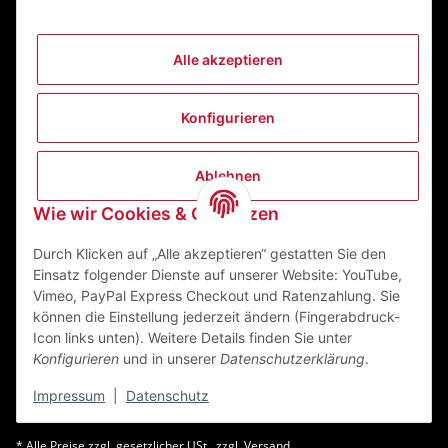
Alle akzeptieren
Informationen
Konfigurieren
Gesetzliche Informationen
Ablehnen
Kontakt
Wie wir Cookies & Co nutzen
ZEGO Textilveredelungszentrum GmbH
Niedernberger Straße 7
Durch Klicken auf „Alle akzeptieren“ gestatten Sie den
63741 Aschaffenburg Deutschland
Einsatz folgender Dienste auf unserer Website: YouTube,
Vimeo, PayPal Express Checkout und Ratenzahlung. Sie
Mail:
info@zego-tvz.de
können die Einstellung jederzeit ändern (Fingerabdruck-
Tel.:
06021 59092-0
Icon links unten). Weitere Details finden Sie unter
Konfigurieren
und in unserer
Datenschutzerklärung
.
Impressum
|
Datenschutz
* Alle Preise zzgl. gesetzlicher USt., zzgl.
Versand