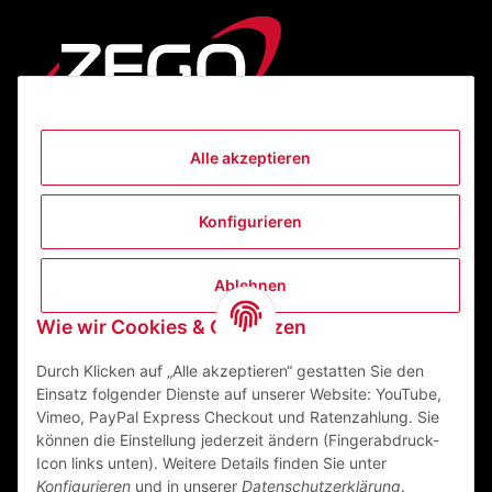
Alle akzeptieren
Informationen
Konfigurieren
Gesetzliche Informationen
Ablehnen
Kontakt
Wie wir Cookies & Co nutzen
ZEGO Textilveredelungszentrum GmbH
Niedernberger Straße 7
Durch Klicken auf „Alle akzeptieren“ gestatten Sie den
63741 Aschaffenburg Deutschland
Einsatz folgender Dienste auf unserer Website: YouTube,
Vimeo, PayPal Express Checkout und Ratenzahlung. Sie
Mail:
info@zego-tvz.de
können die Einstellung jederzeit ändern (Fingerabdruck-
Tel.:
06021 59092-0
Icon links unten). Weitere Details finden Sie unter
Konfigurieren
und in unserer
Datenschutzerklärung
.