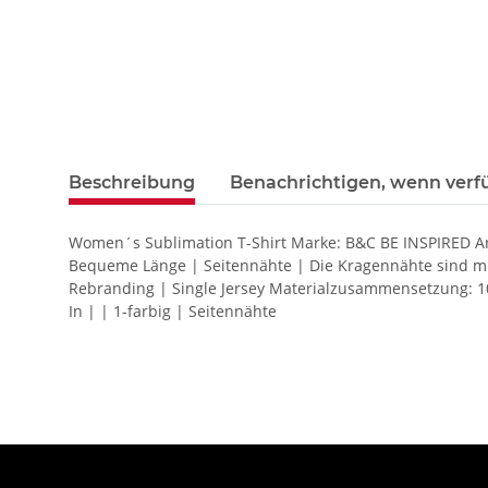
Beschreibung
Benachrichtigen, wenn verf
Women´s Sublimation T-Shirt Marke: B&C BE INSPIRED Art
Bequeme Länge | Seitennähte | Die Kragennähte sind mi
Rebranding | Single Jersey Materialzusammensetzung: 10
In | | 1-farbig | Seitennähte