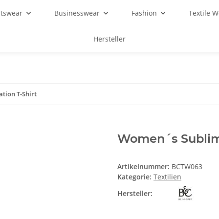
rtswear
Businesswear
Fashion
Textile 
Hersteller
tion T-Shirt
Women´s Sublima
Artikelnummer:
BCTW063
Kategorie:
Textilien
Hersteller: