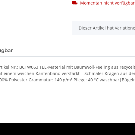
Momentan nicht verfügbar
x
Dieser Artikel hat Variatio
ügbar
ikel Nr.: BCTW063 TEE-Material mit Baumwoll-Feeling aus recycelt
t einem weichen Kantenband verstärkt | Schmaler Kragen aus dem
0% Polyester Grammatur: 140 g/m² Pflege: 40 °C waschbar|Bügeln 