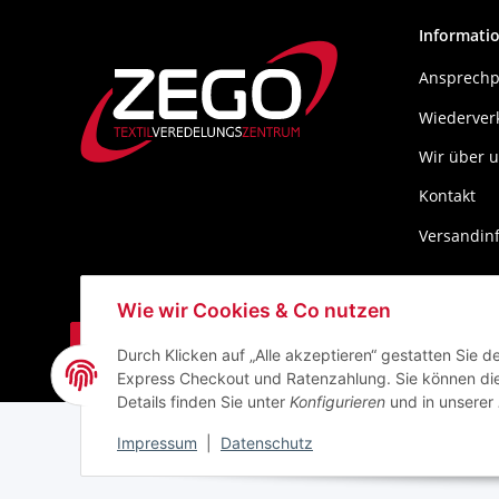
Informati
Ansprechp
Wiederver
Wir über 
Kontakt
Versandin
Wie wir Cookies & Co nutzen
Durch Klicken auf „Alle akzeptieren“ gestatten Sie 
Express Checkout und Ratenzahlung. Sie können die E
* Alle Preise zzgl. gesetzlicher USt., zzgl.
Versand
Details finden Sie unter
Konfigurieren
und in unserer
Impressum
|
Datenschutz