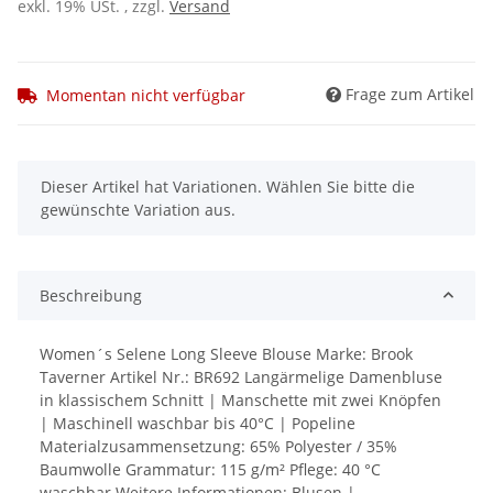
exkl. 19% USt. , zzgl.
Versand
Frage zum Artikel
Momentan nicht verfügbar
x
Dieser Artikel hat Variationen. Wählen Sie bitte die
gewünschte Variation aus.
Beschreibung
Women´s Selene Long Sleeve Blouse Marke: Brook
Taverner Artikel Nr.: BR692 Langärmelige Damenbluse
in klassischem Schnitt | Manschette mit zwei Knöpfen
| Maschinell waschbar bis 40°C | Popeline
Materialzusammensetzung: 65% Polyester / 35%
Baumwolle Grammatur: 115 g/m² Pflege: 40 °C
waschbar Weitere Informationen: Blusen |