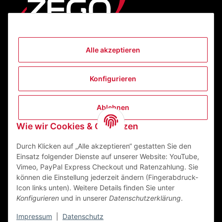
Alle akzeptieren
Informationen
Konfigurieren
Gesetzliche Informationen
Ablehnen
Kontakt
Wie wir Cookies & Co nutzen
ZEGO Textilveredelungszentrum GmbH
Niedernberger Straße 7
Durch Klicken auf „Alle akzeptieren“ gestatten Sie den
63741 Aschaffenburg Deutschland
Einsatz folgender Dienste auf unserer Website: YouTube,
Vimeo, PayPal Express Checkout und Ratenzahlung. Sie
Mail:
info@zego-tvz.de
können die Einstellung jederzeit ändern (Fingerabdruck-
Tel.:
06021 59092-0
Icon links unten). Weitere Details finden Sie unter
Konfigurieren
und in unserer
Datenschutzerklärung
.
Impressum
|
Datenschutz