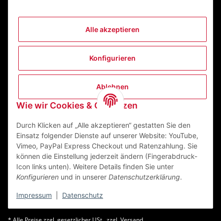
Alle akzeptieren
Informationen
Konfigurieren
Gesetzliche Informationen
Ablehnen
Kontakt
Wie wir Cookies & Co nutzen
ZEGO Textilveredelungszentrum GmbH
Niedernberger Straße 7
Durch Klicken auf „Alle akzeptieren“ gestatten Sie den
63741 Aschaffenburg Deutschland
Einsatz folgender Dienste auf unserer Website: YouTube,
Vimeo, PayPal Express Checkout und Ratenzahlung. Sie
Mail:
info@zego-tvz.de
können die Einstellung jederzeit ändern (Fingerabdruck-
Tel.:
06021 59092-0
Icon links unten). Weitere Details finden Sie unter
Konfigurieren
und in unserer
Datenschutzerklärung
.
Impressum
|
Datenschutz
* Alle Preise zzgl. gesetzlicher USt., zzgl.
Versand