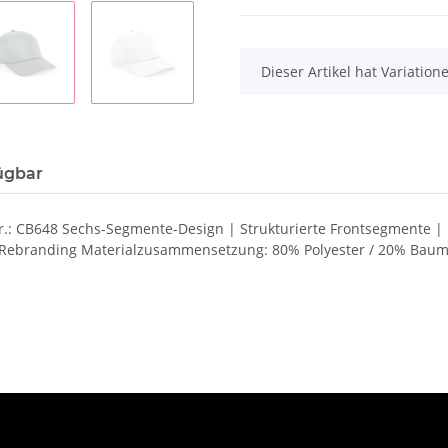
x
Dieser Artikel hat Variatio
ügbar
r.: CB648 Sechs-Segmente-Design | Strukturierte Frontsegmente | 
es Rebranding Materialzusammensetzung: 80% Polyester / 20% Baum