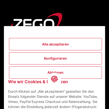
Alle akzeptieren
Informationen
Konfigurieren
Gesetzliche Informationen
Ablehnen
Kontakt
Wie wir Cookies & Co nutzen
ZEGO Textilveredelungszentrum GmbH
Niedernberger Straße 7
Durch Klicken auf „Alle akzeptieren“ gestatten Sie den
63741 Aschaffenburg Deutschland
Einsatz folgender Dienste auf unserer Website: YouTube,
Vimeo, PayPal Express Checkout und Ratenzahlung. Sie
Mail:
info@zego-tvz.de
können die Einstellung jederzeit ändern (Fingerabdruck-
Tel.:
06021 59092-0