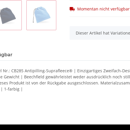
Momentan nicht verfügbar
x
Dieser Artikel hat Variatio
ügbar
 Nr.: CB285 Antipilling-Suprafleece® | Einzigartiges Zweifach-De
e Gewicht | Beechfield gewährleistet weder ausdrücklich noch stil
Dieses Produkt ist von der Rückgabe ausgeschlossen. Materialzus
| 1-farbig |