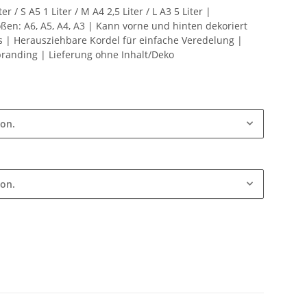
er / S A5 1 Liter / M A4 2,5 Liter / L A3 5 Liter |
ßen: A6, A5, A4, A3 | Kann vorne und hinten dekoriert
 | Herausziehbare Kordel für einfache Veredelung |
branding | Lieferung ohne Inhalt/Deko
ion.
ion.