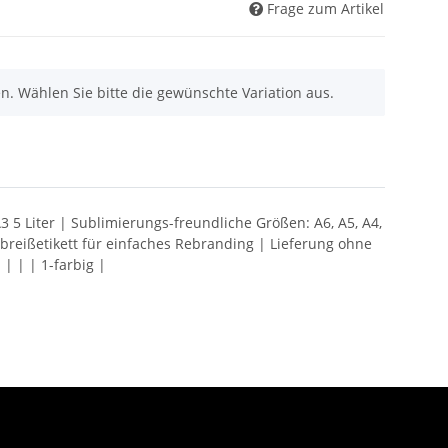
Frage zum Artikel
nen. Wählen Sie bitte die gewünschte Variation aus.
 A3 5 Liter | Sublimierungs-freundliche Größen: A6, A5, A4,
breißetikett für einfaches Rebranding | Lieferung ohne
| | | 1-farbig |