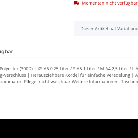
Momentan nicht verfügbar
x
Dieser Artikel hat Variatio
ügbar
lyester (300D) | XS A6 0,25 Liter / S A5 1 Liter / M A4 2,5 Liter / L
g-Verschluss | Herausziehbare Kordel für einfache Veredelung | A
ammatur: Pflege: nicht waschbar Weitere Informationen: Taschen 