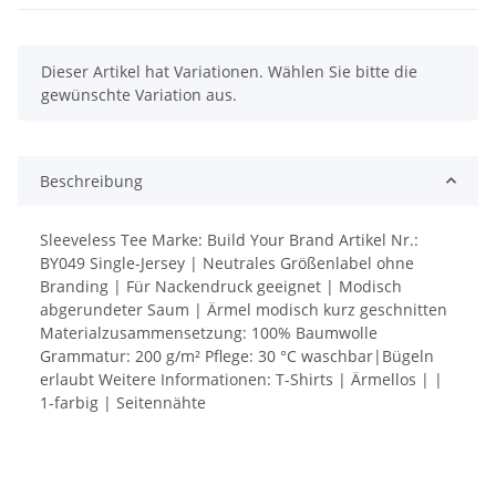
x
Dieser Artikel hat Variationen. Wählen Sie bitte die
gewünschte Variation aus.
Beschreibung
Sleeveless Tee Marke: Build Your Brand Artikel Nr.:
BY049 Single-Jersey | Neutrales Größenlabel ohne
Branding | Für Nackendruck geeignet | Modisch
abgerundeter Saum | Ärmel modisch kurz geschnitten
Materialzusammensetzung: 100% Baumwolle
Grammatur: 200 g/m² Pflege: 30 °C waschbar|Bügeln
erlaubt Weitere Informationen: T-Shirts | Ärmellos | |
1-farbig | Seitennähte