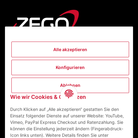
Alle akzeptieren
Informationen
Konfigurieren
Gesetzliche Informationen
Ablehnen
Kontakt
Wie wir Cookies & Co nutzen
ZEGO Textilveredelungszentrum GmbH
Niedernberger Straße 7
Durch Klicken auf „Alle akzeptieren“ gestatten Sie den
63741 Aschaffenburg Deutschland
Einsatz folgender Dienste auf unserer Website: YouTube,
Vimeo, PayPal Express Checkout und Ratenzahlung. Sie
Mail:
info@zego-tvz.de
können die Einstellung jederzeit ändern (Fingerabdruck-
Tel.:
06021 59092-0
Icon links unten). Weitere Details finden Sie unter