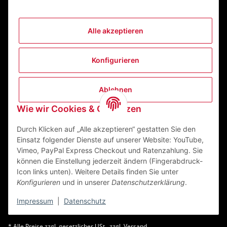
Alle akzeptieren
Informationen
Konfigurieren
Gesetzliche Informationen
Ablehnen
Kontakt
Wie wir Cookies & Co nutzen
ZEGO Textilveredelungszentrum GmbH
Niedernberger Straße 7
Durch Klicken auf „Alle akzeptieren“ gestatten Sie den
63741 Aschaffenburg Deutschland
Einsatz folgender Dienste auf unserer Website: YouTube,
Vimeo, PayPal Express Checkout und Ratenzahlung. Sie
Mail:
info@zego-tvz.de
können die Einstellung jederzeit ändern (Fingerabdruck-
Tel.:
06021 59092-0
Icon links unten). Weitere Details finden Sie unter
Konfigurieren
und in unserer
Datenschutzerklärung
.
Impressum
|
Datenschutz
* Alle Preise zzgl. gesetzlicher USt., zzgl.
Versand