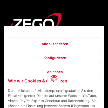
Alle akzeptieren
Informationen
Konfigurieren
Gesetzliche Informationen
Ablehnen
Kontakt
Wie wir Cookies & Co nutzen
ZEGO Textilveredelungszentrum GmbH
Niedernberger Straße 7
Durch Klicken auf „Alle akzeptieren“ gestatten Sie den
63741 Aschaffenburg Deutschland
Einsatz folgender Dienste auf unserer Website: YouTube,
Vimeo, PayPal Express Checkout und Ratenzahlung. Sie
Mail:
info@zego-tvz.de
können die Einstellung jederzeit ändern (Fingerabdruck-
Tel.:
06021 59092-0