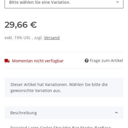
Bitte wählen Sie eine Variation.
29,66 €
exkl. 19% USt. , zzgl.
Versand
Frage zum Artikel
Momentan nicht verfügbar
x
Dieser Artikel hat Variationen. Wählen Sie bitte die
gewünschte Variation aus.
Beschreibung
Recycled Large Cooler Shoulder Bag Marke: BagBase