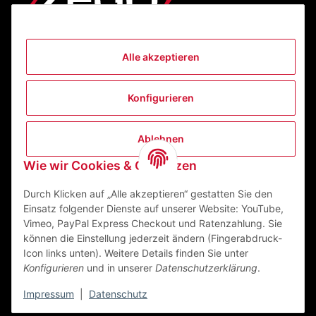
Alle akzeptieren
Informationen
Konfigurieren
Gesetzliche Informationen
Ablehnen
Kontakt
Wie wir Cookies & Co nutzen
ZEGO Textilveredelungszentrum GmbH
Niedernberger Straße 7
Durch Klicken auf „Alle akzeptieren“ gestatten Sie den
63741 Aschaffenburg Deutschland
Einsatz folgender Dienste auf unserer Website: YouTube,
Vimeo, PayPal Express Checkout und Ratenzahlung. Sie
Mail:
info@zego-tvz.de
können die Einstellung jederzeit ändern (Fingerabdruck-
Tel.:
06021 59092-0
Icon links unten). Weitere Details finden Sie unter
Konfigurieren
und in unserer
Datenschutzerklärung
.
Impressum
|
Datenschutz