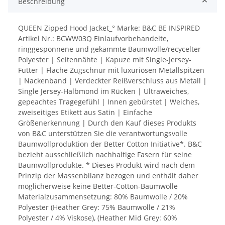
Beschreibung
QUEEN Zipped Hood Jacket_° Marke: B&C BE INSPIRED
Artikel Nr.: BCWW03Q Einlaufvorbehandelte,
ringgesponnene und gekämmte Baumwolle/recycelter
Polyester | Seitennähte | Kapuze mit Single-Jersey-
Futter | Flache Zugschnur mit luxuriösen Metallspitzen
| Nackenband | Verdeckter Reißverschluss aus Metall |
Single Jersey-Halbmond im Rücken | Ultraweiches,
gepeachtes Tragegefühl | Innen gebürstet | Weiches,
zweiseitiges Etikett aus Satin | Einfache
Größenerkennung | Durch den Kauf dieses Produkts
von B&C unterstützen Sie die verantwortungsvolle
Baumwollproduktion der Better Cotton Initiative*. B&C
bezieht ausschließlich nachhaltige Fasern für seine
Baumwollprodukte. * Dieses Produkt wird nach dem
Prinzip der Massenbilanz bezogen und enthält daher
möglicherweise keine Better-Cotton-Baumwolle
Materialzusammensetzung: 80% Baumwolle / 20%
Polyester (Heather Grey: 75% Baumwolle / 21%
Polyester / 4% Viskose), (Heather Mid Grey: 60%