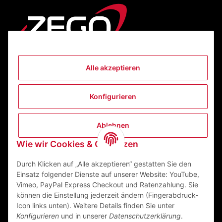
Alle akzeptieren
Informationen
Konfigurieren
Gesetzliche Informationen
Ablehnen
Kontakt
Wie wir Cookies & Co nutzen
ZEGO Textilveredelungszentrum GmbH
Niedernberger Straße 7
Durch Klicken auf „Alle akzeptieren“ gestatten Sie den
63741 Aschaffenburg Deutschland
Einsatz folgender Dienste auf unserer Website: YouTube,
Vimeo, PayPal Express Checkout und Ratenzahlung. Sie
Mail:
info@zego-tvz.de
können die Einstellung jederzeit ändern (Fingerabdruck-
Tel.:
06021 59092-0
Icon links unten). Weitere Details finden Sie unter
Konfigurieren
und in unserer
Datenschutzerklärung
.