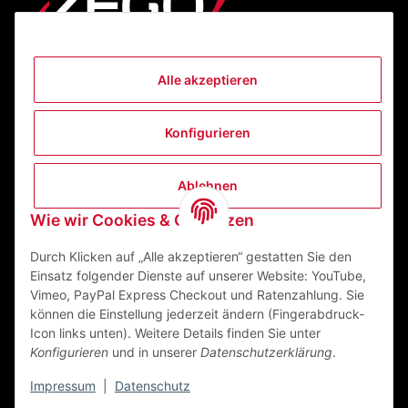
Alle akzeptieren
Informationen
Konfigurieren
Gesetzliche Informationen
Ablehnen
Kontakt
Wie wir Cookies & Co nutzen
ZEGO Textilveredelungszentrum GmbH
Niedernberger Straße 7
Durch Klicken auf „Alle akzeptieren“ gestatten Sie den
63741 Aschaffenburg Deutschland
Einsatz folgender Dienste auf unserer Website: YouTube,
Vimeo, PayPal Express Checkout und Ratenzahlung. Sie
Mail:
info@zego-tvz.de
können die Einstellung jederzeit ändern (Fingerabdruck-
Tel.:
06021 59092-0
Icon links unten). Weitere Details finden Sie unter
Konfigurieren
und in unserer
Datenschutzerklärung
.
Impressum
|
Datenschutz