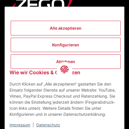
Alle akzeptieren
Informationen
Konfigurieren
Gesetzliche Informationen
Ablehnen
Kontakt
Wie wir Cookies & Co nutzen
ZEGO Textilveredelungszentrum GmbH
Niedernberger Straße 7
Durch Klicken auf „Alle akzeptieren“ gestatten Sie den
63741 Aschaffenburg Deutschland
Einsatz folgender Dienste auf unserer Website: YouTube,
Vimeo, PayPal Express Checkout und Ratenzahlung. Sie
Mail:
info@zego-tvz.de
können die Einstellung jederzeit ändern (Fingerabdruck-
Tel.:
06021 59092-0
Icon links unten). Weitere Details finden Sie unter
Konfigurieren
und in unserer
Datenschutzerklärung
.
Impressum
|
Datenschutz