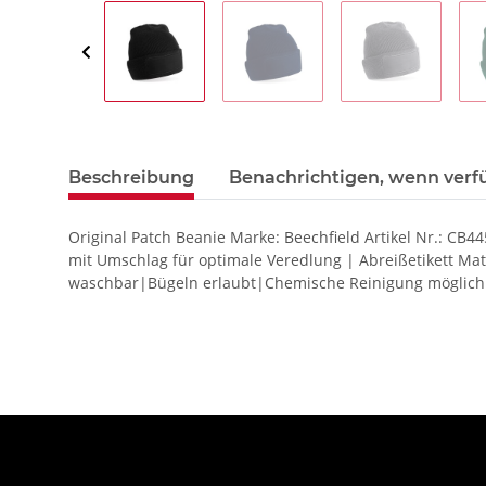
Beschreibung
Benachrichtigen, wenn verf
Original Patch Beanie Marke: Beechfield Artikel Nr.: CB4
mit Umschlag für optimale Veredlung | Abreißetikett Mat
waschbar|Bügeln erlaubt|Chemische Reinigung möglich W