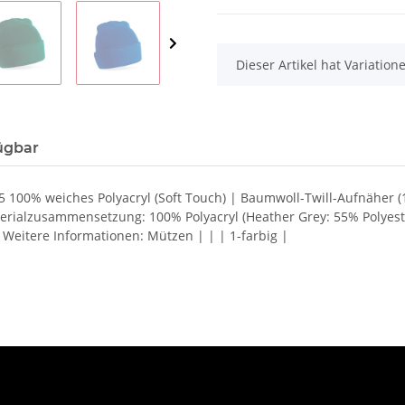
x
Dieser Artikel hat Variatio
ügbar
45 100% weiches Polyacryl (Soft Touch) | Baumwoll-Twill-Aufnäher (
erialzusammensetzung: 100% Polyacryl (Heather Grey: 55% Polyeste
eitere Informationen: Mützen | | | 1-farbig |