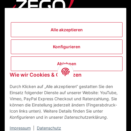
Alle akzeptieren
Informationen
Konfigurieren
Gesetzliche Informationen
Ablehnen
Kontakt
Wie wir Cookies & Co nutzen
ZEGO Textilveredelungszentrum GmbH
Niedernberger Straße 7
Durch Klicken auf „Alle akzeptieren“ gestatten Sie den
63741 Aschaffenburg Deutschland
Einsatz folgender Dienste auf unserer Website: YouTube,
Vimeo, PayPal Express Checkout und Ratenzahlung. Sie
Mail:
info@zego-tvz.de
können die Einstellung jederzeit ändern (Fingerabdruck-
Tel.:
06021 59092-0
Icon links unten). Weitere Details finden Sie unter
Konfigurieren
und in unserer
Datenschutzerklärung
.
Impressum
|
Datenschutz