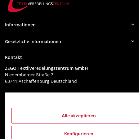
Informationen
Gesetzliche Informationen
Kontakt
ZEGO Textilveredelungszentrum GmbH
Niedernberger Straße 7
63741 Aschaffenburg Deutschland
Mail:
info@zego-tvz.de
Tel.:
06021 59092-0
Alle akzeptieren
Konfigurieren
* Alle Preise zzgl. gesetzlicher USt., zzgl.
Versand