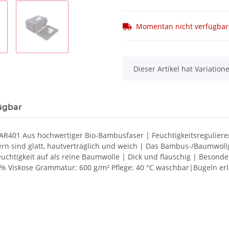
Momentan nicht verfügbar
x
Dieser Artikel hat Variatio
ügbar
 AR401 Aus hochwertiger Bio-Bambusfaser | Feuchtigkeitsreguli
n sind glatt, hautverträglich und weich | Das Bambus-/Baumwollge
htigkeit auf als reine Baumwolle | Dick und flauschig | Besonde
Viskose Grammatur: 600 g/m² Pflege: 40 °C waschbar|Bügeln erla